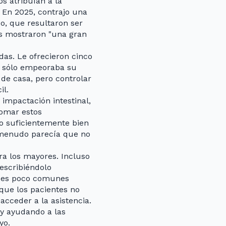
s atribuían a la
 En 2025, contrajo una
o, que resultaron ser
os mostraron "una gran
as. Le ofrecieron cinco
ón sólo empeoraba su
de casa, pero controlar
il.
impactación intestinal,
tomar estos
 suficientemente bien
 menudo parecía que no
ra los mayores. Incluso
escribiéndolo
ades poco comunes
que los pacientes no
acceder a la asistencia.
y ayudando a las
yo.