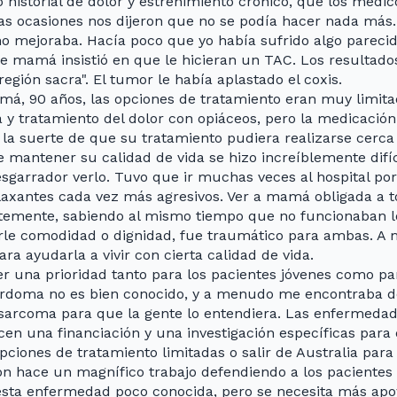
 historial de dolor y estreñimiento crónico, que los médico
das ocasiones nos dijeron que no se podía hacer nada más.
no mejoraba. Hacía poco que yo había sufrido algo parecid
ue mamá insistió en que le hicieran un TAC. Los resultad
egión sacra". El tumor le había aplastado el coxis.
á, 90 años, las opciones de tratamiento eran muy limitad
a y tratamiento del dolor con opiáceos, pero la medicaci
la suerte de que su tratamiento pudiera realizarse cerca 
e mantener su calidad de vida se hizo increíblemente difíc
garrador verlo. Tuvo que ir muchas veces al hospital por 
 laxantes cada vez más agresivos. Ver a mamá obligada a 
emente, sabiendo al mismo tiempo que no funcionaban lo
le comodidad o dignidad, fue traumático para ambas. A
ra ayudarla a vivir con cierta calidad de vida.
er una prioridad tanto para los pacientes jóvenes como pa
cordoma no es bien conocido, y a menudo me encontraba d
arcoma para que la gente lo entendiera. Las enfermed
n una financiación y una investigación específicas para 
pciones de tratamiento limitadas o salir de Australia para 
 hace un magnífico trabajo defendiendo a los pacientes 
 esta enfermedad poco conocida, pero se necesita más apo