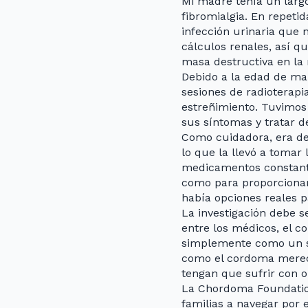
Mi madre tenía un largo
fibromialgia. En repeti
infección urinaria que 
cálculos renales, así q
masa destructiva en la r
Debido a la edad de mam
sesiones de radioterapi
estreñimiento. Tuvimos 
sus síntomas y tratar d
Como cuidadora, era des
lo que la llevó a tomar
medicamentos constant
como para proporcionar
había opciones reales pa
La investigación debe s
entre los médicos, el 
simplemente como un s
como el cordoma merece
tengan que sufrir con o
La Chordoma Foundation
familias a navegar por