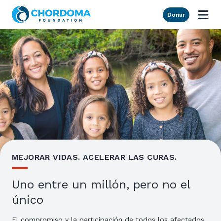
Skip to Main Content
Donar
MEJORAR VIDAS. ACELERAR LAS CURAS.
Uno entre un millón, pero no el
único
El compromiso y la participación de todos los afectados