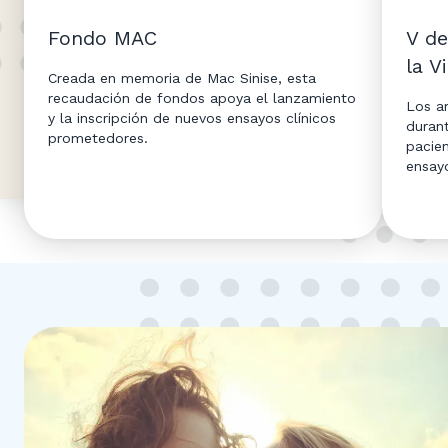
Fondo MAC
V de
la V
Creada en memoria de Mac Sinise, esta
recaudación de fondos apoya el lanzamiento
Los am
y la inscripción de nuevos ensayos clínicos
duran
prometedores.
pacie
ensayo