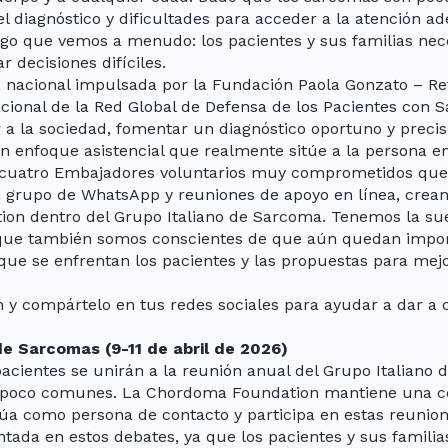
el diagnóstico y dificultades para acceder a la atención a
lgo que vemos a menudo: los pacientes y sus familias nece
 decisiones difíciles.
acional impulsada por la Fundación Paola Gonzato – Ret
cional de la Red Global de Defensa de los Pacientes con 
r a la sociedad, fomentar un diagnóstico oportuno y precis
n enfoque asistencial que realmente sitúe a la persona en
e cuatro Embajadores voluntarios muy comprometidos que 
n grupo de WhatsApp y reuniones de apoyo en línea, crean 
ion dentro del Grupo Italiano de Sarcoma. Tenemos la s
unque también somos conscientes de que aún quedan impor
ue se enfrentan los pacientes y las propuestas para mejor
ón y compártelo en tus redes sociales para ayudar a dar a
de Sarcomas (9-11 de abril de 2026)
 pacientes se unirán a la reunión anual del Grupo Italian
 poco comunes. La Chordoma Foundation mantiene una col
úa como persona de contacto y participa en estas reunio
ntada en estos debates, ya que los pacientes y sus familia