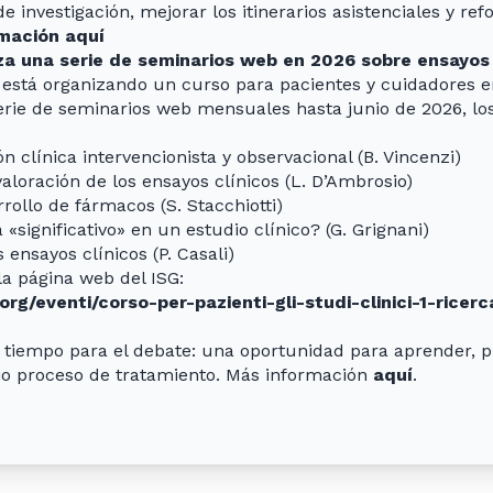
e investigación, mejorar los itinerarios asistenciales y ref
mación aquí
za una serie de seminarios web en 2026 sobre ensayos 
 está organizando un curso para pacientes y cuidadores e
erie de seminarios web mensuales hasta junio de 2026, lo
ión clínica intervencionista y observacional (B. Vincenzi)
 valoración de los ensayos clínicos (L. D’Ambrosio)
rrollo de fármacos (S. Stacchiotti)
 «significativo» en un estudio clínico? (G. Grignani)
 ensayos clínicos (P. Casali)
 la página web del ISG:
g/eventi/corso-per-pazienti-gli-studi-clinici-1-ricerc
 tiempo para el debate: una oportunidad para aprender, p
pio proceso de tratamiento. Más información
aquí
.