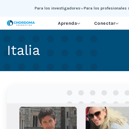
Skip to Main Content
Para los investigadores
Para los profesionales 
Aprenda
Conectar
Italia