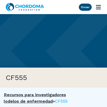
Skip to Main Content
Donar
CF555
Recursos para investigadores
Modelos de enfermedad
CF555