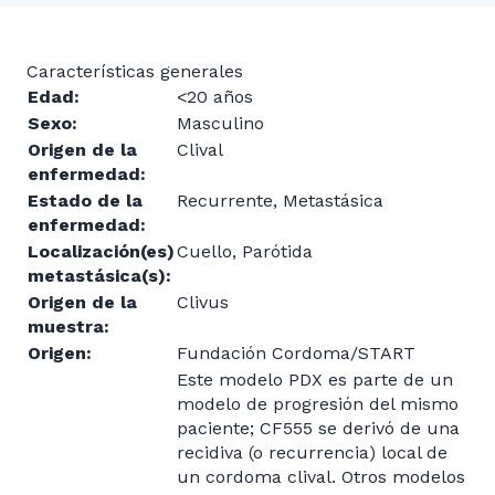
Características generales
Edad:
<20 años
Sexo:
Masculino
Origen de la
Clival
enfermedad:
Estado de la
Recurrente, Metastásica
enfermedad:
Localización(es)
Cuello, Parótida
metastásica(s):
Origen de la
Clivus
muestra:
Origen:
Fundación Cordoma/START
Este modelo PDX es parte de un
modelo de progresión del mismo
paciente; CF555 se derivó de una
recidiva (o recurrencia) local de
un cordoma clival. Otros modelos