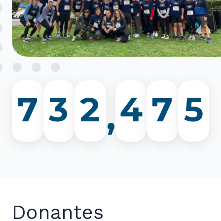
6
7
9
4
9
5
6
8
3
8
4
5
7
2
7
3
4
5
,
6
1
6
2
3
4
1
2
3
5
0
5
Donantes