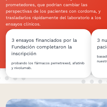
prometedores, que podrían cambiar las
perspectivas de los pacientes con cordoma, y
trasladarlos rápidamente del laboratorio a los
ensayos clínicos.
3 ensayos financiados por la
3 nu
Fundación completaron la
pac
inscripción
basad
nuest
probando los fármacos pemetrexed, afatinib
y nivolumab.