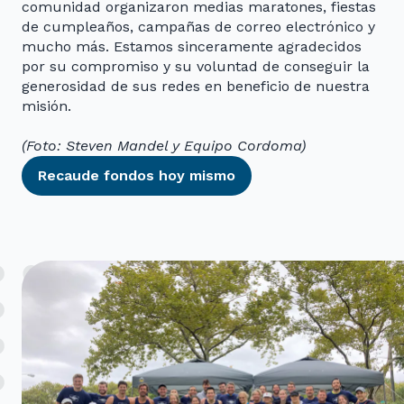
comunidad organizaron medias maratones, fiestas
de cumpleaños, campañas de correo electrónico y
mucho más. Estamos sinceramente agradecidos
8
9
0
por su compromiso y su voluntad de conseguir la
generosidad de sus redes en beneficio de nuestra
misión.
7
8
9
0
(Foto: Steven Mandel y Equipo Cordoma)
Recaude fondos hoy mismo
6
7
8
9
6
7
8
0
5
0