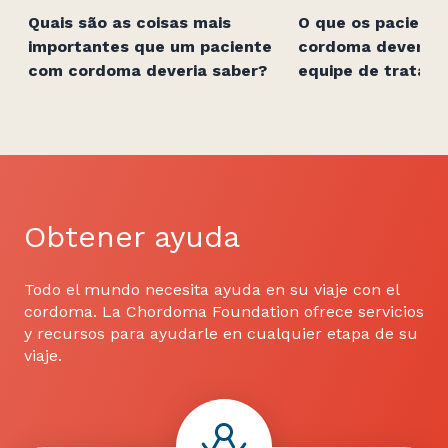
Quais são as coisas mais
O que os pacient
importantes que um paciente
cordoma devem b
com cordoma deveria saber?
equipe de tratam
Obtener ayuda
Todo el mundo necesita ayuda en su viaje con el
cordoma. La Chordoma Foundation ofrece servicios
y recursos para ayudarle en cualquier etapa de su
viaje.