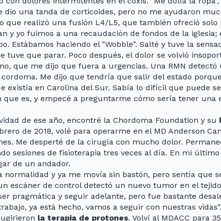
con dolores intermitentes en el coxis. "Me dolía la ropa", 
 dio una tanda de corticoides, pero no me ayudaron much
o que realizó una fusión L4/L5, que también ofreció solo u
n y yo fuimos a una recaudación de fondos de la iglesia;
. Estábamos haciendo el "Wobble". Salté y tuve la sensac
 tuve que parar. Poco después, el dolor se volvió insoport
no, que me dijo que fuera a urgencias. Una RMN detectó
cordoma. Me dijo que tendría que salir del estado porqu
e existía en Carolina del Sur. Sabía lo difícil que puede 
n que es, y empecé a preguntarme cómo sería tener una
vidad de ese año, encontré la Chordoma Foundation y su
ebrero de 2018, volé para operarme en el MD Anderson C
nes. Me desperté de la cirugía con mucho dolor. Permanec
o sesiones de fisioterapia tres veces al día. En mi último 
gar de un andador.
la normalidad y ya me movía sin bastón, pero sentía que 
n escáner de control detectó un nuevo tumor en el tejido 
 ser pragmática y seguir adelante, pero fue bastante desa
trabajo, ya está hecho, vamos a seguir con nuestras vidas"
ugirieron
la terapia de protones
. Volví al MDACC para 35