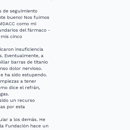
s de seguimiento
ante bueno! Nos fuimos
de MDACC como mi
undarios del fármaco -
 mis cinco
caron insuficiencia
s. Eventualmente, a
llar barras de titanio
nso dolor nervioso.
e ha sido estupendo.
empiezas a tener
mo dice el refrán,
gas.
sido un recurso
as por esta
uiar a los demás. He
y la Fundación hace un