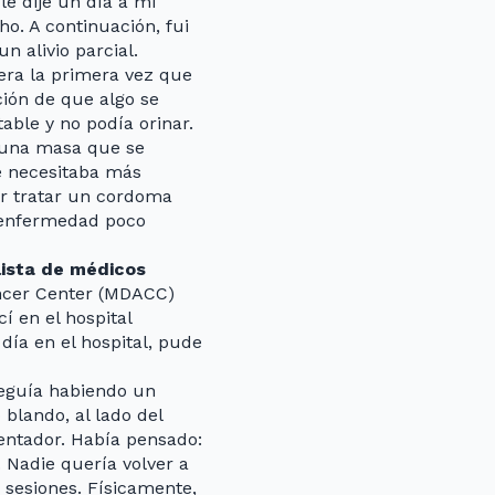
le dije un día a mi
o. A continuación, fui
n alivio parcial.
 era la primera vez que
ión de que algo se
able y no podía orinar.
 una masa que se
e necesitaba más
ser tratar un cordoma
 enfermedad poco
lista de médicos
ancer Center (MDACC)
í en el hospital
día en el hospital, pude
seguía habiendo un
blando, al lado del
lentador. Había pensado:
. Nadie quería volver a
 sesiones. Físicamente,