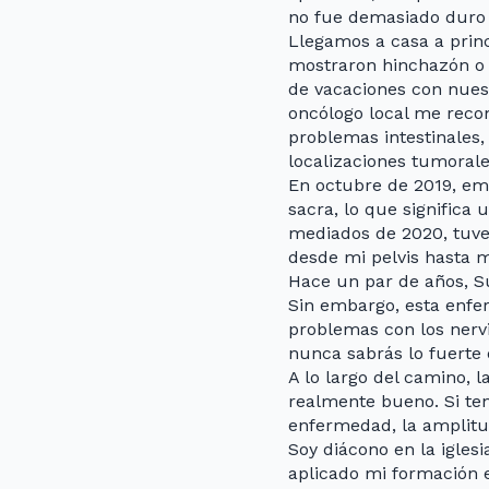
no fue demasiado duro p
Llegamos a casa a prin
mostraron hinchazón o c
de vacaciones con nues
oncólogo local me rec
problemas intestinales,
localizaciones tumorale
En octubre de 2019, e
sacra, lo que significa
mediados de 2020, tuve u
desde mi pelvis hasta m
Hace un par de años, S
Sin embargo, esta enfe
problemas con los nervi
nunca sabrás lo fuerte 
A lo largo del camino,
realmente bueno. Si te
enfermedad, la amplit
Soy diácono en la igles
aplicado mi formación e