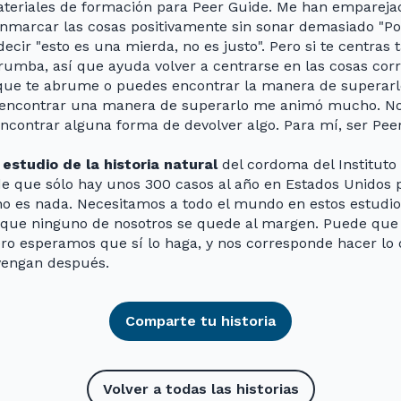
ateriales de formación para Peer Guide. Me han emparejad
enmarcar las cosas positivamente sin sonar demasiado "Pol
r "esto es una mierda, no es justo". Pero si te centras ta
rumba, así que ayuda volver a centrarse en las cosas cor
 que te abrume o puedes encontrar la manera de superarlo
 encontrar una manera de superarlo me animó mucho. No
ncontrar alguna forma de devolver algo. Para mí, ser Pee
l
estudio de la historia natural
del cordoma del Instituto 
e que sólo hay unos 300 casos al año en Estados Unidos 
 no es nada. Necesitamos a todo el mundo en estos estudio
 que ninguno de nosotros se quede al margen. Puede que 
pero esperamos que sí lo haga, y nos corresponde hacer l
 vengan después.
Comparte tu historia
Volver a todas las historias