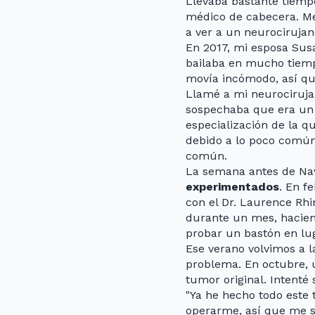
Llevaba bastante tiempo 
médico de cabecera. Me
a ver a un neurocirujan
En 2017, mi esposa Susa
bailaba en mucho tiempo
movía incómodo, así que
Llamé a mi neurociruja
sospechaba que era un 
especialización de la qu
debido a lo poco comú
común.
La semana antes de Na
experimentados
. En f
con el Dr. Laurence Rhi
durante un mes, haciend
probar un bastón en lu
Ese verano volvimos a 
problema. En octubre, u
tumor original. Intenté
"Ya he hecho todo este 
operarme, así que me s