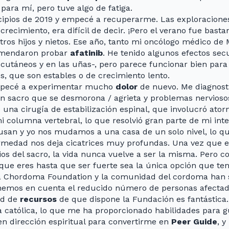
ara mí, pero tuve algo de fatiga.
cipios de 2019 y empecé a recuperarme. Las exploracione
recimiento, era difícil de decir. ¡Pero el verano fue bast
tros hijos y nietos. Ese año, tanto mi oncólogo médico 
omendaron probar
afatinib
. He tenido algunos efectos sec
 cutáneos y en las uñas-, pero parece funcionar bien para
s, que son estables o de crecimiento lento.
mpecé a experimentar mucho
dolor
de nuevo. Me diagnosti
 un sacro que se desmorona / agrieta y problemas nervioso
na cirugía de estabilización espinal, que involucró atorni
i columna vertebral, lo que resolvió gran parte de mi inte
usan y yo nos mudamos a una casa de un solo nivel, lo qu
rmedad nos deja cicatrices muy profundas. Una vez que 
os del sacro, la vida nunca vuelve a ser la misma. Pero co
que eres hasta que ser fuerte sea la única opción que ten
 la Chordoma Foundation y la comunidad del cordoma han 
nemos en cuenta el reducido número de personas afectad
ud de
recursos
de que dispone la Fundación es fantástica.
ia católica, lo que me ha proporcionado habilidades para g
n dirección espiritual para convertirme en
Peer Guide
, 