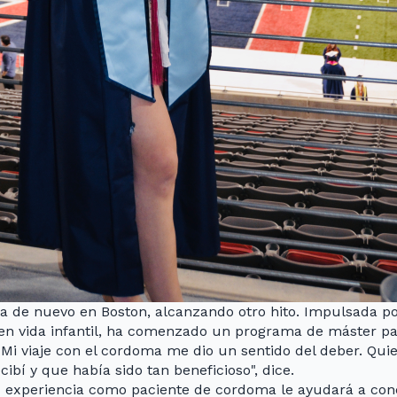
ra de nuevo en Boston, alcanzando otro hito. Impulsada p
 en vida infantil, ha comenzado un programa de máster pa
Mi viaje con el cordoma me dio un sentido del deber. Quie
ibí y que había sido tan beneficioso", dice.
su experiencia como paciente de cordoma le ayudará a con