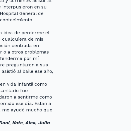
y corriente: asistir al
 interpusieron en su
Hospital General de
 acontecimiento
la idea de perderme el
e cualquiera de mis
fesión centrada en
er o a otros problemas
defenderme por mí
adre preguntaron a sus
asistió al baile ese año,
 en vida infantil como
anitario fue
yudaron a sentirme como
omido ese día. Están a
te, me ayudó mucho que
Dani
,
Kate
,
Alex, Julia