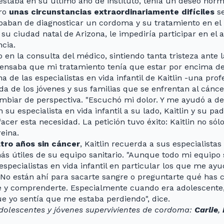
staba en su último año de instituto, tenía un deseo normal 
ero
unas circunstancias extraordinariamente difíciles
se
ababan de diagnosticar un cordoma y su tratamiento en el 
 su ciudad natal de Arizona, le impediría participar en el
cia.
 en la consulta del médico, sintiendo tanta tristeza ante 
 "Pensaba que mi tratamiento tenía que estar por encima d
a de las especialistas en vida infantil de Kaitlin -una pro
ida de los jóvenes y sus familias que se enfrentan al cánc
ambiar de perspectiva. "Escuchó mi dolor. Y me ayudó a 
n su especialista en vida infantil a su lado, Kaitlin y su p
acer esta necesidad. La petición tuvo éxito: Kaitlin no sólo 
eina.
tro años sin cáncer
, Kaitlin recuerda a sus especialistas
 útiles de su equipo sanitario. "Aunque todo mi equipo s
 especialistas en vida infantil en particular los que me a
No están ahí para sacarte sangre o preguntarte qué has c
te y comprenderte. Especialmente cuando era adolescen
e yo sentía que me estaba perdiendo", dice.
adolescentes y jóvenes supervivientes de cordoma:
Carlie
,