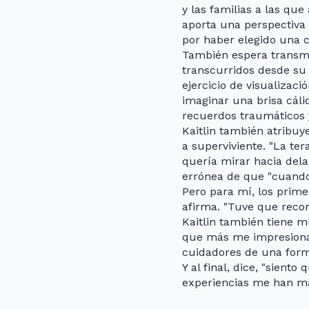
y las familias a las que
aporta una perspectiva 
por haber elegido una c
También espera transmi
transcurridos desde su 
ejercicio de visualizac
imaginar una brisa cál
recuerdos traumáticos y
Kaitlin también atribuy
a superviviente. "La te
quería mirar hacia delan
errónea de que "cuando 
Pero para mí, los prime
afirma. "Tuve que reco
Kaitlin también tiene m
que más me impresiona 
cuidadores de una forma
Y al final, dice, "sient
experiencias me han ma