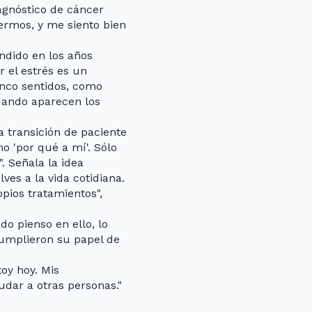
iagnóstico de cáncer
fermos, y me siento bien
ndido en los años
r el estrés es un
inco sentidos, como
uando aparecen los
a transición de paciente
o 'por qué a mí'. Sólo
. Señala la idea
ves a la vida cotidiana.
pios tratamientos",
o pienso en ello, lo
umplieron su papel de
toy hoy. Mis
dar a otras personas."