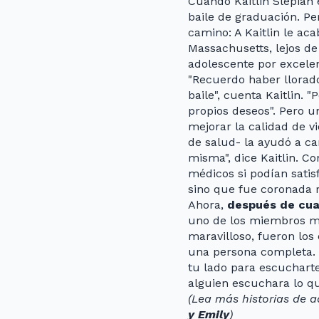
Cuando Kaitlin Slepian e
baile de graduación. P
camino: A Kaitlin le ac
Massachusetts, lejos de
adolescente por excelen
"Recuerdo haber llorado
baile", cuenta Kaitlin.
propios deseos". Pero un
mejorar la calidad de v
de salud- la ayudó a c
misma", dice Kaitlin. Co
médicos si podían satisf
sino que fue coronada r
Ahora,
después de cua
uno de los miembros más
maravilloso, fueron los
una persona completa. 
tu lado para escuchar
alguien escuchara lo qu
(Lea más historias de 
y Emily
)