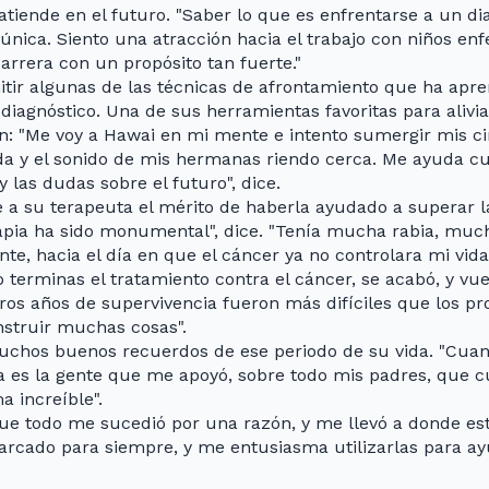
 atiende en el futuro. "Saber lo que es enfrentarse a un d
única. Siento una atracción hacia el trabajo con niños en
arrera con un propósito tan fuerte."
tir algunas de las técnicas de afrontamiento que ha apre
diagnóstico. Una de sus herramientas favoritas para alivia
ión: "Me voy a Hawai en mi mente e intento sumergir mis c
ida y el sonido de mis hermanas riendo cerca. Me ayuda c
 las dudas sobre el futuro", dice.
e a su terapeuta el mérito de haberla ayudado a superar l
rapia ha sido monumental", dice. "Tenía mucha rabia, much
te, hacia el día en que el cáncer ya no controlara mi vida"
terminas el tratamiento contra el cáncer, se acabó, y vuel
ros años de supervivencia fueron más difíciles que los pro
nstruir muchas cosas".
uchos buenos recuerdos de ese periodo de su vida. "Cuand
es la gente que me apoyó, sobre todo mis padres, que c
 increíble".
o que todo me sucedió por una razón, y me llevó a donde es
rcado para siempre, y me entusiasma utilizarlas para ayu