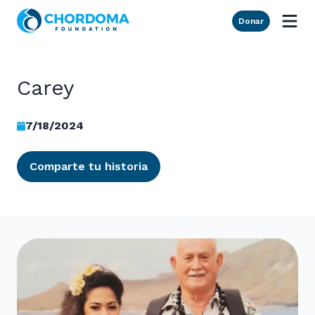
Skip to Main Content
Donar
Carey
7/18/2024
Comparte tu historia