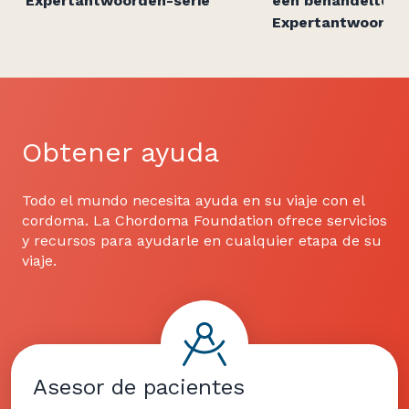
Expertantwoorden-serie
een behandeltea
Expertantwoorden
Obtener ayuda
Todo el mundo necesita ayuda en su viaje con el
cordoma. La Chordoma Foundation ofrece servicios
y recursos para ayudarle en cualquier etapa de su
viaje.
Asesor de pacientes