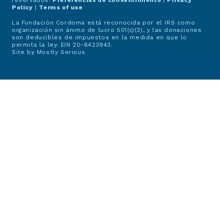
Policy
|
Terms of use
La Fundación Cordoma está reconocida por el IRS como
organización sin ánimo de lucro 501(c)(3), y las donaciones
son deducibles de impuestos en la medida en que lo
permita la ley. EIN 20-8423943.
Site by
Mostly Serious