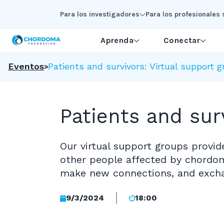
Skip to Main Content
Para los investigadores
Para los profesionales 
Aprenda
Conectar
Eventos
Patients and survivors: Virtual support 
Patients and sur
Our virtual support groups provi
other people affected by chordom
make new connections, and excha
9/3/2024
18:00